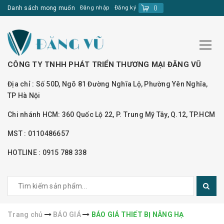
Danh sách mong muốn
Đăng nhập
Đăng ký
(
)
CÔNG TY TNHH PHÁT TRIỂN THƯƠNG MẠI ĐĂNG VŨ
Địa chỉ : Số 50D, Ngõ 81 Đường Nghĩa Lộ, Phường Yên Nghĩa,
TP Hà Nội
Chi nhánh HCM: 360 Quốc Lộ 22, P. Trung Mỹ Tây, Q.12, TP.HCM
MST : 0110486657
HOTLINE : 0915 788 338
Trang chủ
BÁO GIÁ
BÁO GIÁ THIẾT BỊ NÂNG HẠ