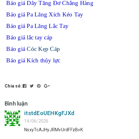
Báo giá Dây Tăng Đơ Chằng Hàng
Báo giá Pa Lăng Xích Kéo Tay
Báo giá Pa Lăng Lắc Tay
Báo giá lắc tay cáp
Báo giá
Cóc Kẹp Cáp
Báo giá Kích thủy lực
Chia sẻ:
Bình luận
itstdEoUEHKgFJXd
14/06/2026
NsxyTcAJHyJRMvUrdFFzBvK