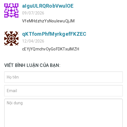
aIguULRQRobVwulOE
09/07/2026
VfeMHdzhzYsNouIewuQjJM
qKTfomPhfMyrkgefFKZEC
12/04/2026
cEYjYQmchvOyGoFDKTxulMZH
VIẾT BÌNH LUẬN CỦA BẠN: