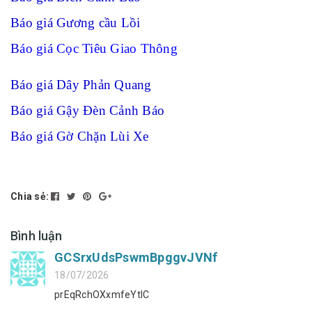
Báo giá Gương cầu Lồi
B
áo giá Cọc Tiêu Giao Thông
Báo giá Dây Phản Quang
Báo giá Gậy Đèn Cảnh Báo
Báo giá Gờ Chặn Lùi Xe
Chia sẻ:
Bình luận
GCSrxUdsPswmBpggvJVNf
18/07/2026
prEqRchOXxmfeYtIC