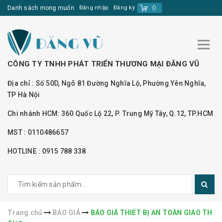
Danh sách mong muốn
Đăng nhập
Đăng ký
(
)
CÔNG TY TNHH PHÁT TRIỂN THƯƠNG MẠI ĐĂNG VŨ
Địa chỉ : Số 50D, Ngõ 81 Đường Nghĩa Lộ, Phường Yên Nghĩa,
TP Hà Nội
Chi nhánh HCM: 360 Quốc Lộ 22, P. Trung Mỹ Tây, Q.12, TP.HCM
MST : 0110486657
HOTLINE : 0915 788 338
Trang chủ
BÁO GIÁ
BÁO GIÁ THIẾT BỊ AN TOÀN GIAO TH