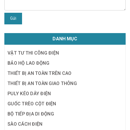
Gửi
DANH MỤC
VẬT TƯ THI CÔNG ĐIỆN
BẢO HỘ LAO ĐỘNG
THIẾT BỊ AN TOÀN TRÊN CAO
THIẾT BỊ AN TOÀN GIAO THÔNG
PULY KÉO DÂY ĐIỆN
GUỐC TRÈO CỘT ĐIỆN
BỘ TIẾP ĐỊA DI ĐỘNG
SÀO CÁCH ĐIỆN