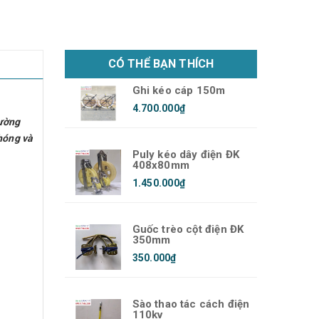
CÓ THỂ BẠN THÍCH
Ghi kéo cáp 150m
4.700.000₫
đường
hóng và
Puly kéo dây điện ĐK
408x80mm
1.450.000₫
Guốc trèo cột điện ĐK
350mm
350.000₫
Sào thao tác cách điện
110kv