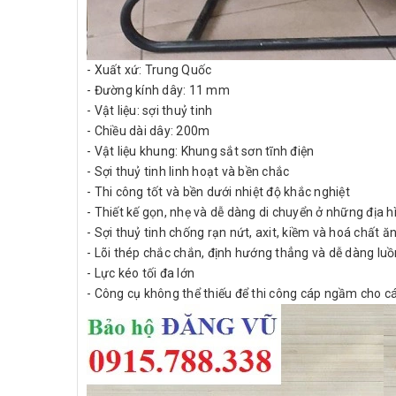
- Xuất xứ: Trung Quốc
- Đường kính dây: 11 mm
- Vật liệu: sợi thuỷ tinh
- Chiều dài dây: 200m
- Vật liệu khung: Khung sắt sơn tĩnh điện
- Sợi thuỷ tinh linh hoạt và bền chắc
- Thi công tốt và bền dưới nhiệt độ khắc nghiệt
- Thiết kế gọn, nhẹ và dễ dàng di chuyển ở những địa 
- Sợi thuỷ tinh chống rạn nứt, axit, kiềm và hoá chất ă
- Lõi thép chắc chắn, định hướng thẳng và dễ dàng lu
- Lực kéo tối đa lớn
- Công cụ không thể thiếu để thi công cáp ngầm cho cá