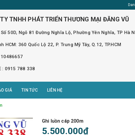
Dan
TY TNHH PHÁT TRIỂN THƯƠNG MẠI ĐĂNG VŨ
 : Số 50D, Ngõ 81 Đường Nghĩa Lộ, Phường Yên Nghĩa, TP Hà N
nh HCM: 360 Quốc Lộ 22, P. Trung Mỹ Tây, Q.12, TP.HCM
110486657
 : 0915 788 338
ÁO GIÁ
TIN TỨC
LIÊN HỆ
0m
Ghi luồn cáp 200m
5.500.000₫