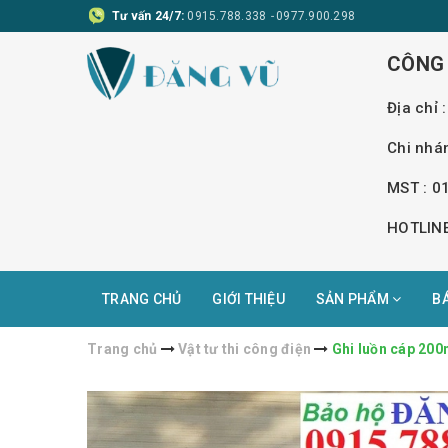
Tư vấn 24/7:
0915.788.338
-
0977.900.298
CÔNG 
Địa chỉ
Chi nhá
MST : 0
HOTLINE
TRANG CHỦ
GIỚI THIỆU
SẢN PHẨM
B
Trang chủ
Vật tư thi công điện
Ghi luồn cáp 20