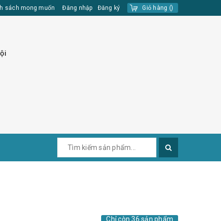
h sách mong muốn
Đăng nhập
Đăng ký
Giỏ hàng
(
)
ội
Chỉ còn 36 sản phẩm