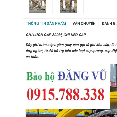
THÔNG TIN SẢN PHẨM
VẬN CHUYỂN
ĐÁNH G
GHI LUỒN CÁP 200M, GHI KÉO CÁP
Dây ghi luồn cáp ngầm (hay còn gọi là ghi kéo cáp) l
ống ngầm, từ đó hỗ trợ kéo các loại cáp quang, cáp đ
an toàn.