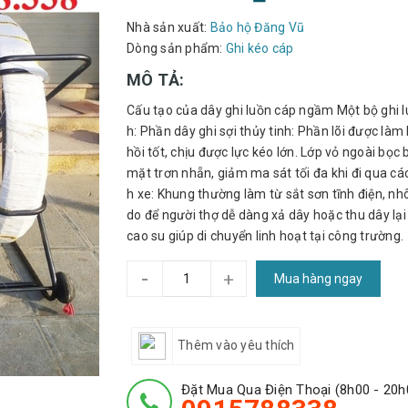
Nhà sản xuất:
Bảo hộ Đăng Vũ
Dòng sản phẩm:
Ghi kéo cáp
MÔ TẢ:
Cấu tạo của dây ghi luồn cáp ngầm Một bộ ghi 
h: Phần dây ghi sợi thủy tinh: Phần lõi được làm
hồi tốt, chịu được lực kéo lớn. Lớp vỏ ngoài bọ
mặt trơn nhẵn, giảm ma sát tối đa khi đi qua c
h xe: Khung thường làm từ sắt sơn tĩnh điện, n
do để người thợ dễ dàng xả dây hoặc thu dây lại 
cao su giúp di chuyển linh hoạt tại công trường.
-
+
Mua hàng ngay
Thêm vào yêu thích
Đặt Mua Qua Điện Thoại (8h00 - 20h