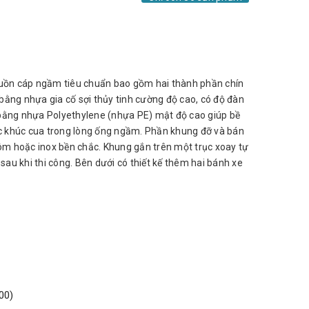
luồn cáp ngầm tiêu chuẩn bao gồm hai thành phần chín
 bằng nhựa gia cố sợi thủy tinh cường độ cao, có độ đàn
c bằng nhựa Polyethylene (nhựa PE) mật độ cao giúp bề
ác khúc cua trong lòng ống ngầm. Phần khung đỡ và bán
hôm hoặc inox bền chắc. Khung gắn trên một trục xoay tự
sau khi thi công. Bên dưới có thiết kế thêm hai bánh xe
00)