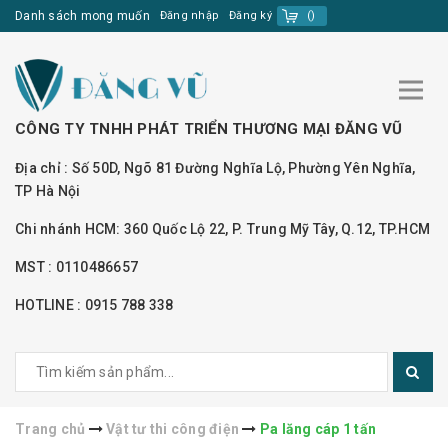
Danh sách mong muốn
Đăng nhập
Đăng ký
(
)
CÔNG TY TNHH PHÁT TRIỂN THƯƠNG MẠI ĐĂNG VŨ
Địa chỉ : Số 50D, Ngõ 81 Đường Nghĩa Lộ, Phường Yên Nghĩa,
TP Hà Nội
Chi nhánh HCM: 360 Quốc Lộ 22, P. Trung Mỹ Tây, Q.12, TP.HCM
MST : 0110486657
HOTLINE : 0915 788 338
Trang chủ
Vật tư thi công điện
Pa lăng cáp 1 tấn