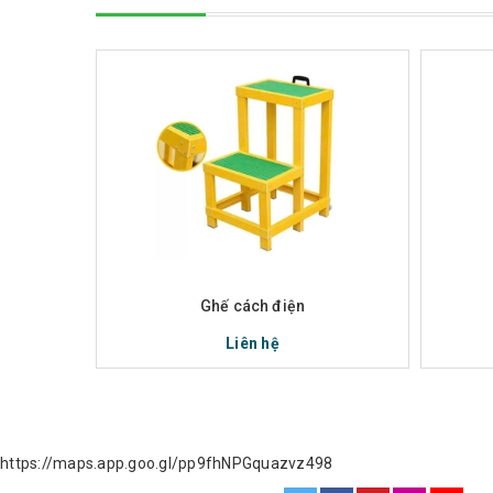
Xem nhanh
M
Ghế cách điện
Liên hệ
https://maps.app.goo.gl/pp9fhNPGquazvz498