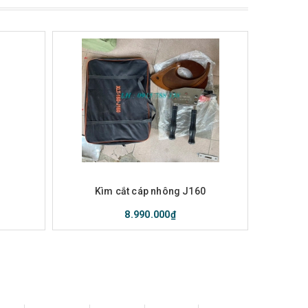
nh
Mua hàng
Xem nhanh
Mu
Kìm cắt cáp nhông J160
Kì
8.990.000₫