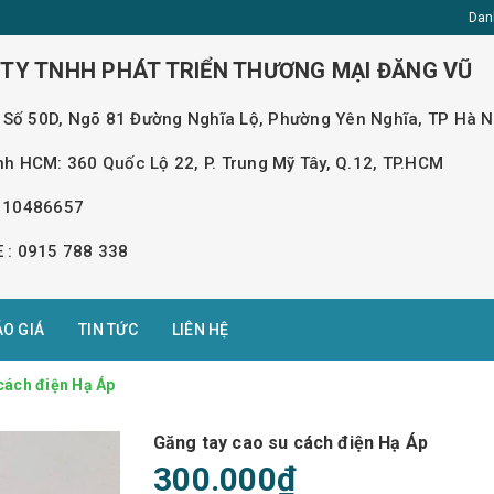
Dan
TY TNHH PHÁT TRIỂN THƯƠNG MẠI ĐĂNG VŨ
 : Số 50D, Ngõ 81 Đường Nghĩa Lộ, Phường Yên Nghĩa, TP Hà N
nh HCM: 360 Quốc Lộ 22, P. Trung Mỹ Tây, Q.12, TP.HCM
110486657
 : 0915 788 338
ÁO GIÁ
TIN TỨC
LIÊN HỆ
cách điện Hạ Áp
Găng tay cao su cách điện Hạ Áp
300.000₫