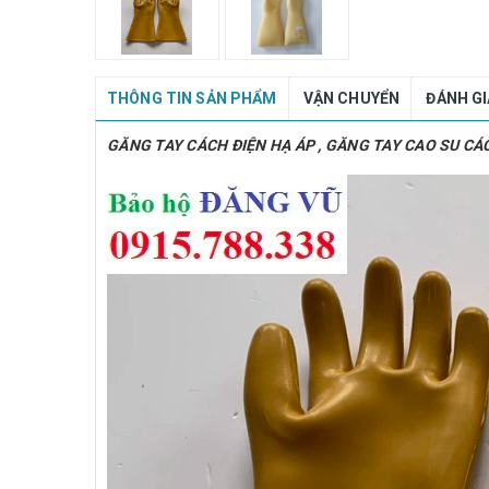
THÔNG TIN SẢN PHẨM
VẬN CHUYỂN
ĐÁNH G
GĂNG TAY CÁCH ĐIỆN HẠ ÁP , GĂNG TAY CAO SU CÁ