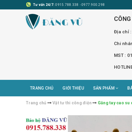
Tư vấn 24/7:
0915.788.338
-
0977.900.298
CÔNG 
Địa chỉ
Chi nhá
MST : 0
HOTLINE
TRANG CHỦ
GIỚI THIỆU
SẢN PHẨM
B
Trang chủ
Vật tư thi công điện
Găng tay cao su 