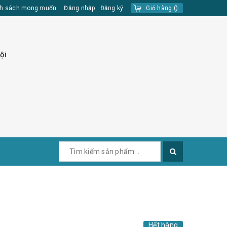
h sách mong muốn
Đăng nhập
Đăng ký
Giỏ hàng
(
)
ội
Hết hàng