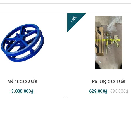
- 8%
ua hàng
Xem nhanh
Mua hàng
Xem nha
Mễ ra cáp 3 tấn
Pa lăng cáp 1 tấn
680.000₫
3.000.000₫
629.000₫