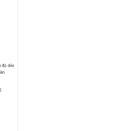
n độ dẻo
oàn
2