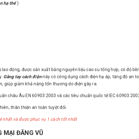
n hạ thế
)
lao động, được sản xuất bằng nguyên liệu cao su tổng hợp, có độ bề
y.
Găng tay cách điện
này có công dụng cách điện hạ áp, tăng độ an t
iện, giúp giảm khả năng tổn thương do điện gây ra.
uẩn châu Âu EN 60903:2003 và các tiêu chuẩn quốc tế IEC 60903:200
hiên, thân thiện an toàn tuyệt đối.
rẻ nhất và được phục vụ 1 cách tốt nhất
 MẠI ĐĂNG VŨ