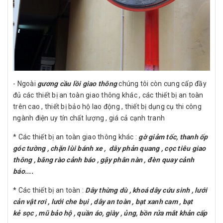
- Ngoài
gương cầu lồi giao thông
chúng tôi còn cung cấp đầy
đủ các thiết bị an toàn giao thông khác , các thiết bị an toàn
trên cao , thiết bị bảo hộ lao động , thiết bị dụng cụ thi công
ngành điện uy tín chất lượng , giá cả cạnh tranh
* Các thiết bị an toàn giao thông khác :
gờ giảm tốc, thanh ốp
góc tường , chặn lùi bánh xe , dây phản quang , cọc tiêu giao
thông , băng rào cảnh báo , gậy phân nàn , đèn quay cảnh
báo....
* Các thiết bị an toàn :
Dây thừng dù , khoá dây cứu sinh , lưới
cản vật rơi , lưới che bụi , dây an toàn , bạt xanh cam , bạt
kẻ sọc , mũ bảo hộ , quần áo, giày , ủng, bồn rửa mắt khản cấp