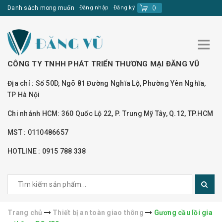
Danh sách mong muốn
Đăng nhập
Đăng ký
(
)
CÔNG TY TNHH PHÁT TRIỂN THƯƠNG MẠI ĐĂNG VŨ
Địa chỉ : Số 50D, Ngõ 81 Đường Nghĩa Lộ, Phường Yên Nghĩa,
TP Hà Nội
Chi nhánh HCM: 360 Quốc Lộ 22, P. Trung Mỹ Tây, Q.12, TP.HCM
MST : 0110486657
HOTLINE : 0915 788 338
Trang chủ
Thiết bị an toàn giao thông
Gương cầu lồi gia