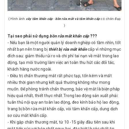
( Hình ảnh
cây tắm khẩn cấp
-
bồn rửa mắt và tắm khẩn cấp
có chân đạp
)
Tại sao phải sử dụng
bồn rửa mắt khẩn cấp
???
- Nếu bạn là một người quản lý doanh nghiệp có tầm nhìn, tốt
nhất bạn nên trang bị
thiết bị rửa mắt khẩn
cấp vì những mục
đích sau: giảm thiểu rủi ro và chi phí tai nạn về mắt trong lao
động, tạo môi trường làm việc an toàn thu hút các đối tác,
khách hàng nước ngoài.
- Điều trị chấn thương mắt rất phức tạp, tốn kém và mất
nhiều thời gian nhưng kết quả thường không như mong
muốn. Để phòng tránh chấn thương, bảo vệ mắt là biện pháp
hiệu quả nhất, thiết thực nhất.Trong lao động sản xuất phải:
tuân thủ nội quy an toàn lao động, đeo kính bảo hộ lao động,
trang bị bồn rửa mắt khẩn cấp, vòi tắm khẩn cấp, dung dịch
sơ cứu mắt khẩn cấp.
- Khi gặp chấn thương mắt, từ 10 -15 giây đầu tiên sau khi
mắt tiếp xúc với hóa chất nguy hại, đặc biệt là các chất ăn