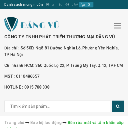
Danh sách mong muốn
Đăng nhập
Đăng ký
(
)
CÔNG TY TNHH PHÁT TRIỂN THƯƠNG MẠI ĐĂNG VŨ
Địa chỉ : Số 50D, Ngõ 81 Đường Nghĩa Lộ, Phường Yên Nghĩa,
TP Hà Nội
Chi nhánh HCM: 360 Quốc Lộ 22, P. Trung Mỹ Tây, Q.12, TP.HCM
MST : 0110486657
HOTLINE : 0915 788 338
Trang chủ
Bảo hộ lao động
Bồn rửa mắt và tắm khẩn cấp