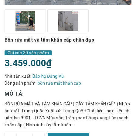
Bồn rửa mắt và tắm khẩn cấp chân đạp
Chỉ còn 30 sản phẩm
3.459.000₫
Nhà sản xuất:
Bảo hộ Đăng Vũ
Dòng sản phẩm:
bồn rửa mắt khẩn cấp
MÔ TẢ:
BỒN RỬA MẮT VÀ TẮM KHẨN CẤP ( CÂY TẮM KHẨN CẤP ) Nhà s
ản xuất: Trung Quốc Xuất xứ: Trung Quốc Chất liệu: Inox Tiêu ch
uẩn: Iso 9001 - TCVN Màu sắc: Trắng bạc Công dụng: Làm sạch
khẩn cấp ( Hình ảnh cây tắm khẩn...