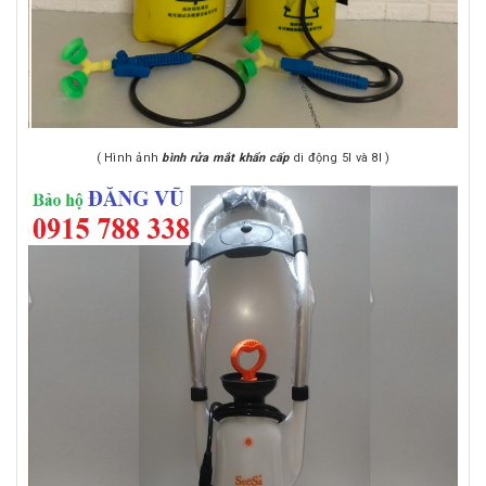
( Hình ảnh
bình rửa mắt khẩn cấp
di động 5l và 8l )